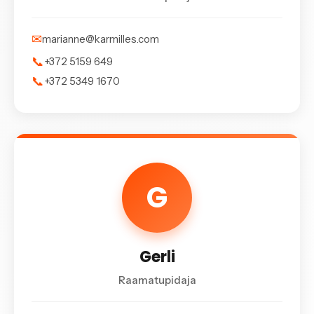
✉
marianne@karmilles.com
📞
+372 5159 649
📞
+372 5349 1670
G
Gerli
Raamatupidaja