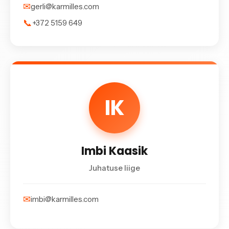
✉
gerli@karmilles.com
📞
+372 5159 649
IK
Imbi Kaasik
Juhatuse liige
✉
imbi@karmilles.com