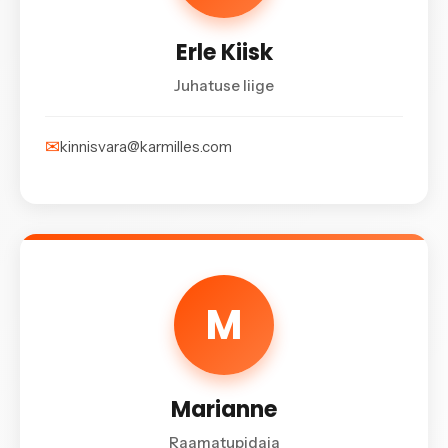
Erle Kiisk
Juhatuse liige
✉
kinnisvara@karmilles.com
M
Marianne
Raamatupidaja