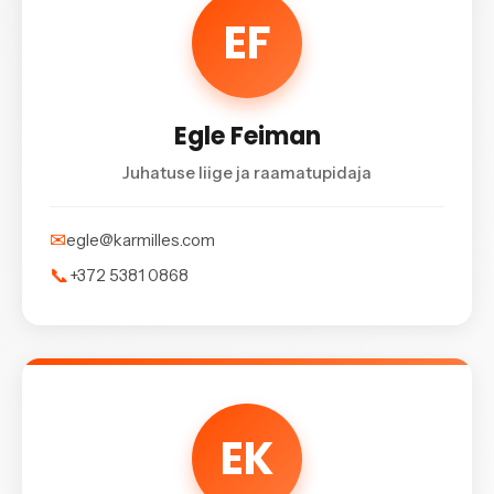
EF
Egle Feiman
Juhatuse liige ja raamatupidaja
✉
egle@karmilles.com
📞
+372 5381 0868
EK